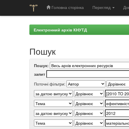
Головна сторінка
Перегляд
До
Skip
navigation
Електронний архів КНУТД
Пошук
Пошук:
запит
Поточні фільтри: