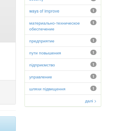
ways of improve
1
материально-техническое
1
обеспечение
предприятие
1
пути повышения
1
підприємство
1
управление
1
шляхи підвищення
1
далі >