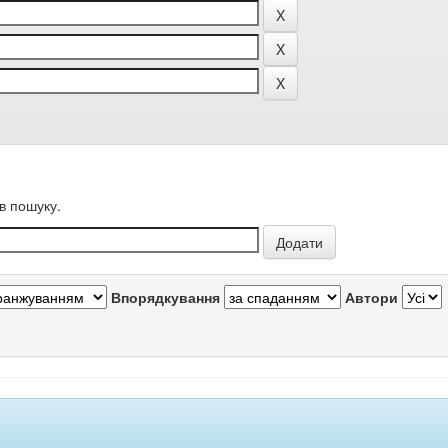
в пошуку.
Впорядкування
Автори