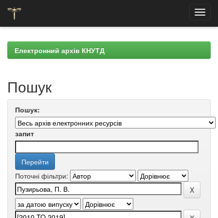
Skip
navigation
Електронний архів КНУТД
Пошук
Пошук:
запит
Поточні фільтри: