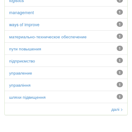
logistics
1
management
1
ways of improve
1
материально-техническое обеспечение
1
пути повышения
1
підприємство
1
управление
1
управління
1
шляхи підвищення
1
далі >