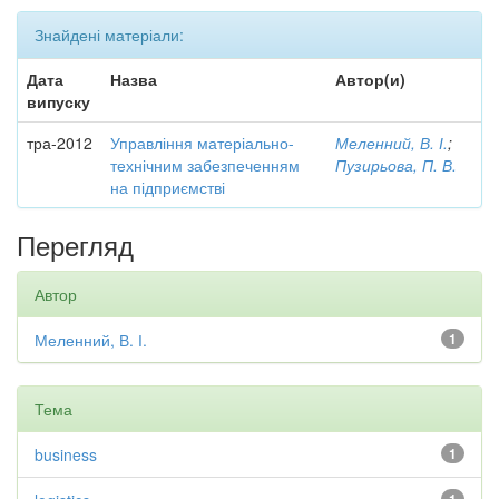
Знайдені матеріали:
Дата
Назва
Автор(и)
випуску
тра-2012
Управління матеріально-
Меленний, В. І.
;
технічним забезпеченням
Пузирьова, П. В.
на підприємстві
Перегляд
Автор
Меленний, В. І.
1
Тема
business
1