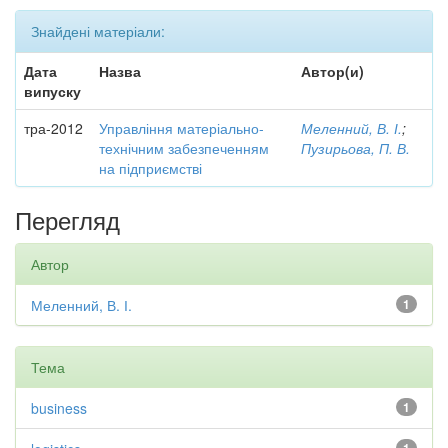
Знайдені матеріали:
Дата
Назва
Автор(и)
випуску
тра-2012
Управління матеріально-
Меленний, В. І.
;
технічним забезпеченням
Пузирьова, П. В.
на підприємстві
Перегляд
Автор
Меленний, В. І.
1
Тема
business
1