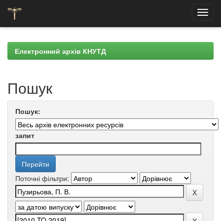
Skip
navigation
Електронний архів КНУТД
Пошук
Пошук:
запит
Поточні фільтри: