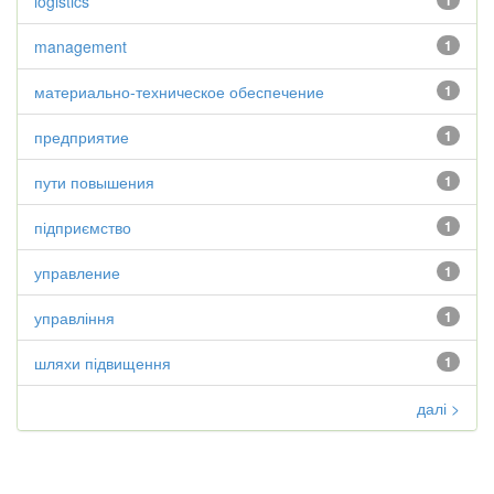
logistics
1
management
1
материально-техническое обеспечение
1
предприятие
1
пути повышения
1
підприємство
1
управление
1
управління
1
шляхи підвищення
1
далі >