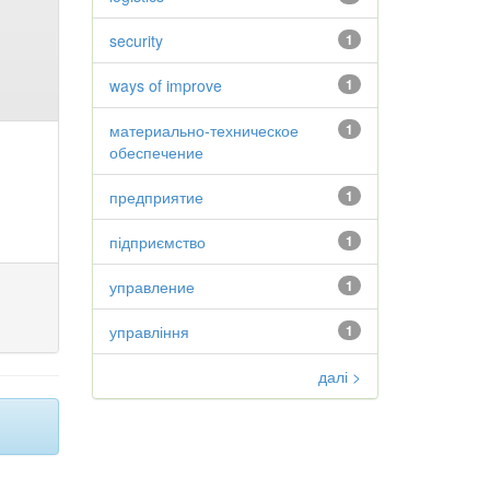
security
1
ways of improve
1
материально-техническое
1
обеспечение
предприятие
1
підприємство
1
управление
1
управління
1
далі >