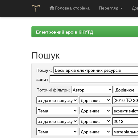
Головна сторінка
Перегляд
До
Skip
navigation
Електронний архів КНУТД
Пошук
Пошук:
запит
Поточні фільтри: