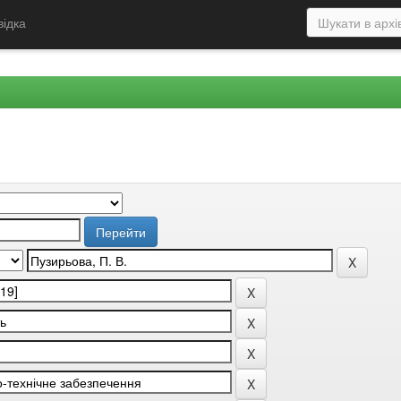
відка