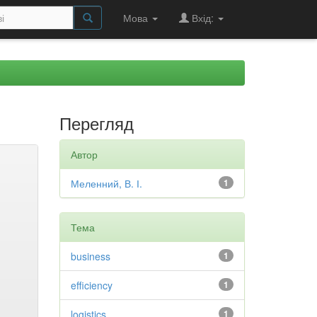
Мова
Вхід:
Перегляд
Автор
Меленний, В. І.
1
Тема
business
1
efficiency
1
logistics
1