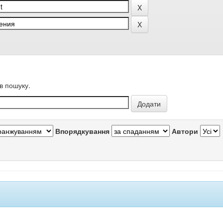
в пошуку.
Впорядкування
Автори