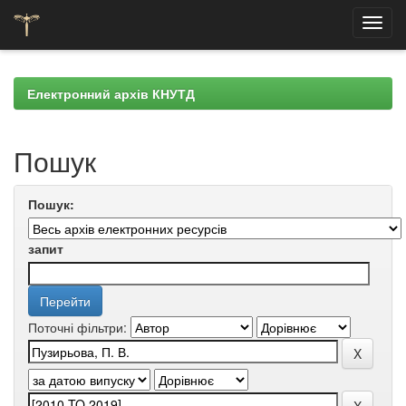
Skip
navigation
Електронний архів КНУТД
Пошук
Пошук:
запит
Поточні фільтри: