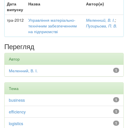
Дата
Назва
Автор(и)
випуску
тра-2012
Управління матеріально-
Меленний, В. І.
;
технічним забезпеченням
Пузирьова, П. В.
на підприємстві
Перегляд
Автор
Меленний, В. І.
1
Тема
business
1
efficiency
1
logistics
1