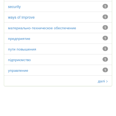
security
1
ways of improve
1
материально-техническое обеспечение
1
предприятие
1
пути повышения
1
підприємство
1
управление
1
далі >