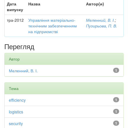
Дата
Назва
Автор(и)
випуску
тра-2012
Управління матеріально-
Меленний, В. І.
;
технічним забезпеченням
Пузирьова, П. В.
на підприємстві
Перегляд
Автор
Меленний, В. І.
1
Тема
efficiency
1
logistics
1
security
1