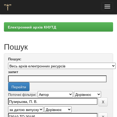
Skip
navigation
Електронний архів КНУТД
Пошук
Пошук:
запит
Поточні фільтри: