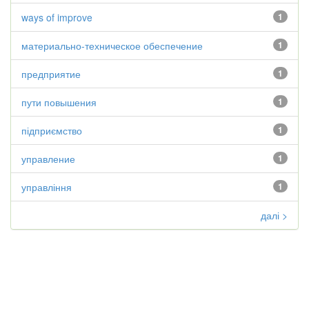
ways of improve
1
материально-техническое обеспечение
1
предприятие
1
пути повышения
1
підприємство
1
управление
1
управління
1
далі >