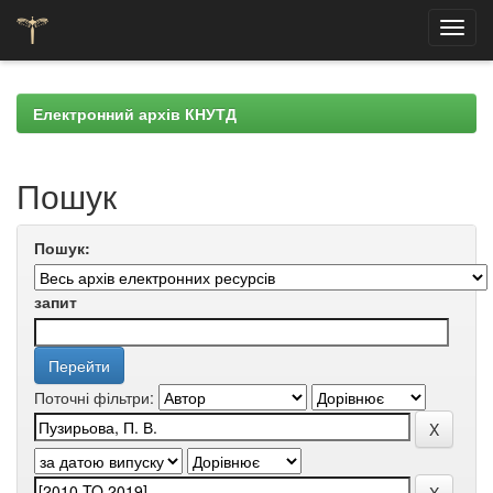
Skip
navigation
Електронний архів КНУТД
Пошук
Пошук:
запит
Поточні фільтри: