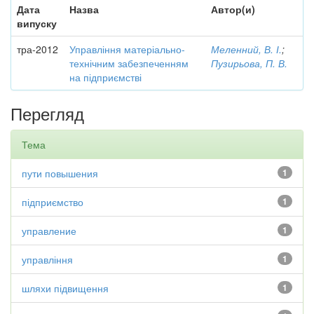
Дата
Назва
Автор(и)
випуску
тра-2012
Управління матеріально-
Меленний, В. І.
;
технічним забезпеченням
Пузирьова, П. В.
на підприємстві
Перегляд
Тема
пути повышения
1
підприємство
1
управление
1
управління
1
шляхи підвищення
1