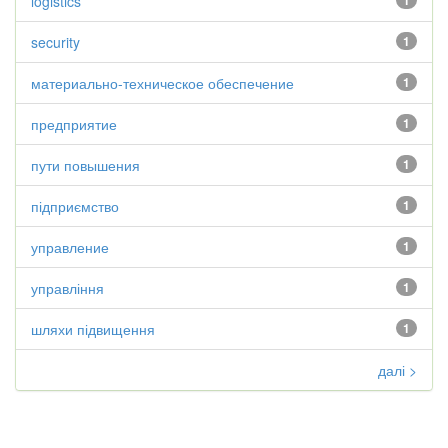
logistics
1
security
1
материально-техническое обеспечение
1
предприятие
1
пути повышения
1
підприємство
1
управление
1
управління
1
шляхи підвищення
1
далі >