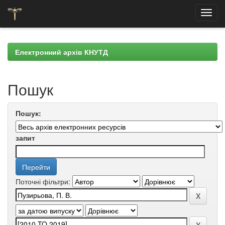
Skip
navigation
Електронний архів КНУТД
Пошук
Пошук:
запит
Поточні фільтри: