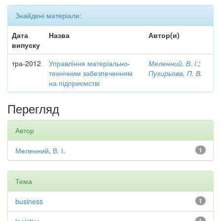
Знайдені матеріали:
Дата
Назва
Автор(и)
випуску
тра-2012
Управління матеріально-
Меленний, В. І.
;
технічним забезпеченням
Пузирьова, П. В.
на підприємстві
Перегляд
Автор
Меленний, В. І.
1
Тема
business
1