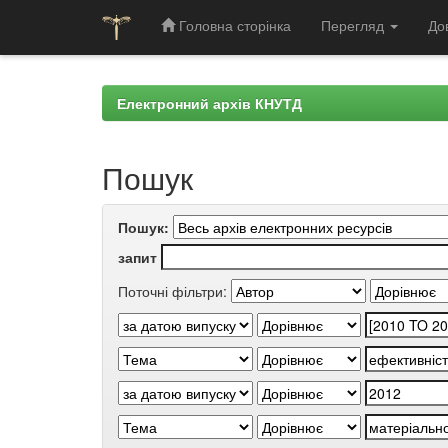
Головна сторінка
Перегляд
До
Skip
navigation
Електронний архів КНУТД
Пошук
Пошук:
запит
Поточні фільтри: