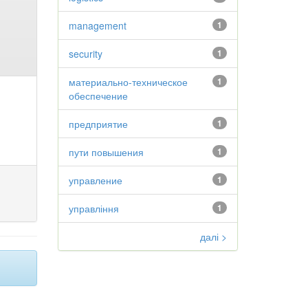
management
1
security
1
материально-техническое
1
обеспечение
предприятие
1
пути повышения
1
управление
1
управління
1
далі >