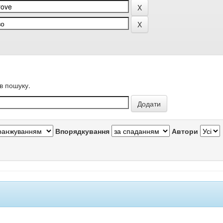
в пошуку.
Впорядкування
Автори