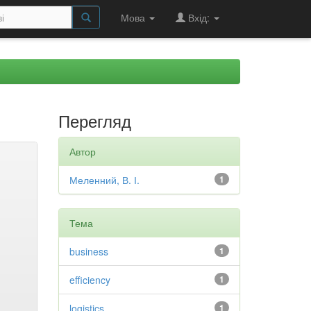
Мова
Вхід:
Перегляд
Автор
Меленний, В. І.
1
Тема
business
1
efficiency
1
logistics
1