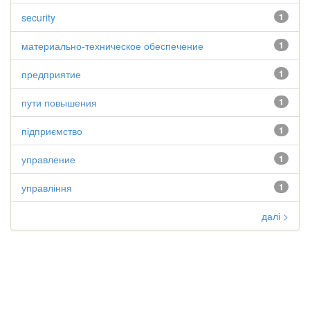
security
1
материально-техническое обеспечение
1
предприятие
1
пути повышения
1
підприємство
1
управление
1
управління
1
далі >