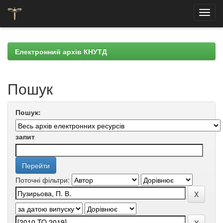
Skip
navigation
Електронний архів КНУТД
Пошук
Пошук:
запит
Поточні фільтри: