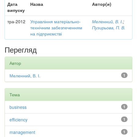
Дата
Назва
Автор(и)
випуску
тра-2012
Управління матеріально-
Меленний, В. І.
;
технічним забезпеченням
Пузирьова, П. В.
на підприємстві
Перегляд
Автор
Меленний, В. І.
1
Тема
business
1
efficiency
1
management
1