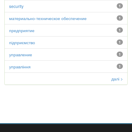
security
1
материально-техническое обеспечение
1
предприятие
1
підприємство
1
управление
1
управління
1
далі >