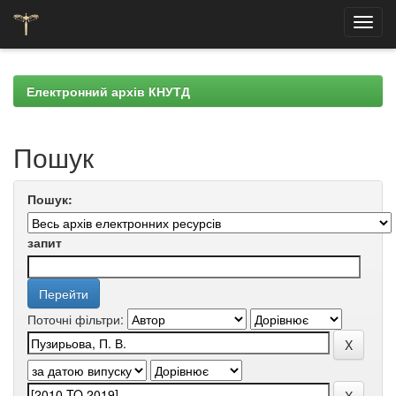
Skip
navigation
Електронний архів КНУТД
Пошук
Пошук:
запит
Поточні фільтри: