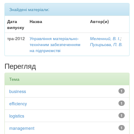
Знайдені матеріали:
Дата
Назва
Автор(и)
випуску
тра-2012
Управління матеріально-
Меленний, В. І.
;
технічним забезпеченням
Пузирьова, П. В.
на підприємстві
Перегляд
Тема
business
1
efficiency
1
logistics
1
management
1