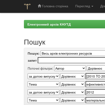
Головна сторінка
Перегляд
До
Skip
navigation
Електронний архів КНУТД
Пошук
Пошук:
запит
Поточні фільтри: