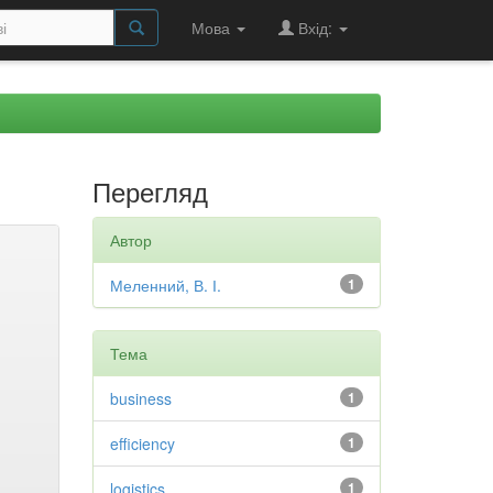
Мова
Вхід:
Перегляд
Автор
Меленний, В. І.
1
Тема
business
1
efficiency
1
logistics
1