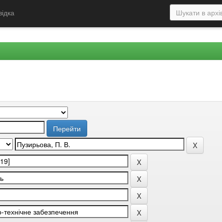
відка