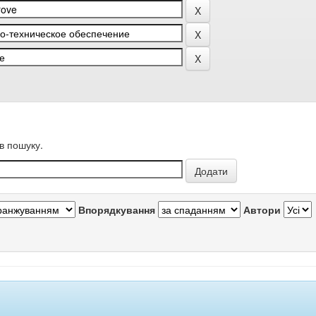
в пошуку.
Впорядкування
Автори