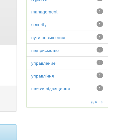
management
1
security
1
пути повышения
1
підприємство
1
управление
1
управління
1
шляхи підвищення
1
далі >