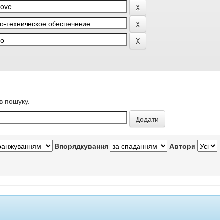
в пошуку.
Впорядкування
Автори