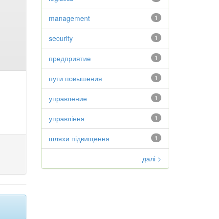
management
1
security
1
предприятие
1
пути повышения
1
управление
1
управління
1
шляхи підвищення
1
далі >