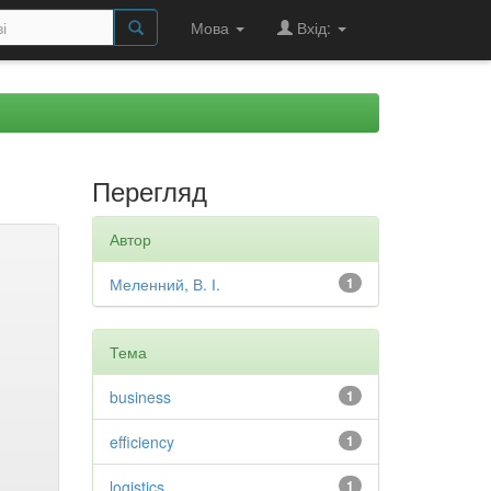
Мова
Вхід:
Перегляд
Автор
Меленний, В. І.
1
Тема
business
1
efficiency
1
logistics
1