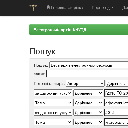
Головна сторінка
Перегляд
До
Skip
navigation
Електронний архів КНУТД
Пошук
Пошук:
запит
Поточні фільтри: