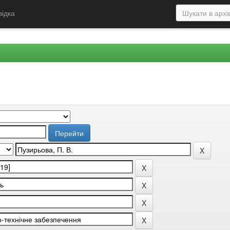
відка