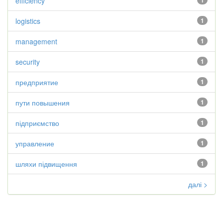
efficiency
1
logistics
1
management
1
security
1
предприятие
1
пути повышения
1
підприємство
1
управление
1
шляхи підвищення
1
далі >