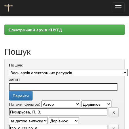
Skip
navigation
Електронний архів КНУТД
Пошук
Пошук:
запит
Поточні фільтри: