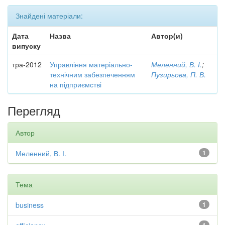
Знайдені матеріали:
Дата
Назва
Автор(и)
випуску
тра-2012
Управління матеріально-
Меленний, В. І.
;
технічним забезпеченням
Пузирьова, П. В.
на підприємстві
Перегляд
Автор
Меленний, В. І.
1
Тема
business
1