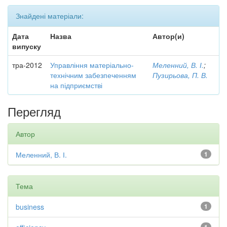
Знайдені матеріали:
Дата
Назва
Автор(и)
випуску
тра-2012
Управління матеріально-
Меленний, В. І.
;
технічним забезпеченням
Пузирьова, П. В.
на підприємстві
Перегляд
Автор
Меленний, В. І.
1
Тема
business
1