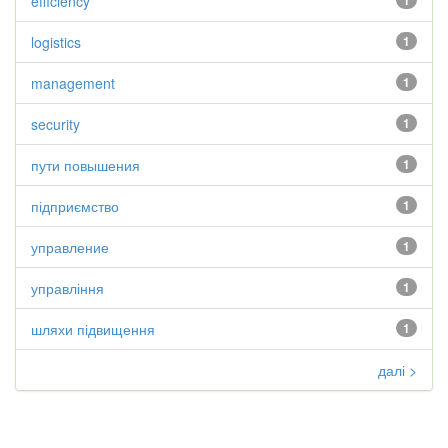
efficiency
1
logistics
1
management
1
security
1
пути повышения
1
підприємство
1
управление
1
управління
1
шляхи підвищення
1
далі >