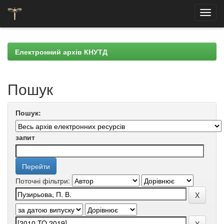
Skip
navigation
Електронний архів КНУТД
Пошук
Пошук:
запит
Поточні фільтри: