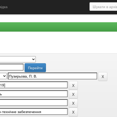
відка