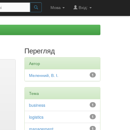
Мова
Вхід:
Перегляд
Автор
Меленний, В. І.
1
Тема
business
1
logistics
1
management
1