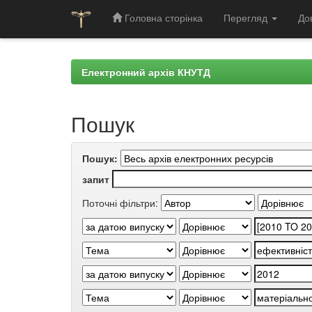
Головна сторінка
Перегляд
До
Skip
navigation
Електронний архів КНУТД
Пошук
Пошук:
запит
Поточні фільтри: