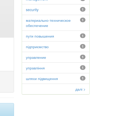
security
1
материально-техническое
1
обеспечение
пути повышения
1
підприємство
1
управление
1
управління
1
шляхи підвищення
1
далі >