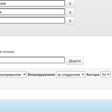
в пошуку.
Впорядкування
Автори