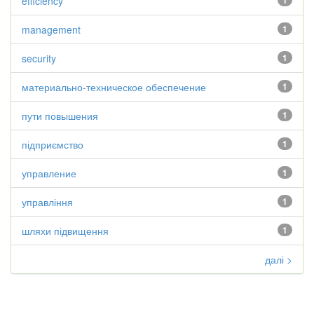
efficiency
1
management
1
security
1
материально-техническое обеспечение
1
пути повышения
1
підприємство
1
управление
1
управління
1
шляхи підвищення
1
далі >