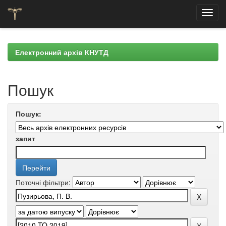
Skip
navigation
Електронний архів КНУТД
Пошук
Пошук:
запит
Поточні фільтри: