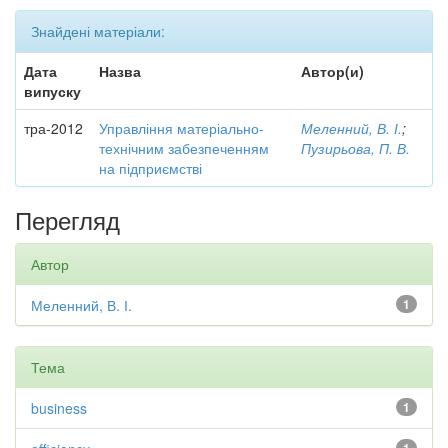
Знайдені матеріали:
Дата
Назва
Автор(и)
випуску
тра-2012
Управління матеріально-
Меленний, В. І.
;
технічним забезпеченням
Пузирьова, П. В.
на підприємстві
Перегляд
Автор
Меленний, В. І.
1
Тема
business
1