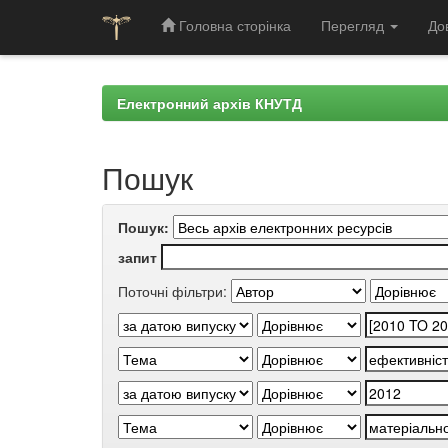
Головна сторінка
Перегляд
До
Skip
navigation
Електронний архів КНУТД
Пошук
Пошук:
запит
Поточні фільтри: