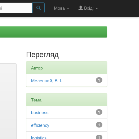
Мова
Вхід:
Перегляд
Автор
Меленний, В. І.
1
Тема
business
1
efficiency
1
logistics
1