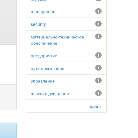
management
1
security
1
материально-техническое
1
обеспечение
предприятие
1
пути повышения
1
управление
1
шляхи підвищення
1
далі >