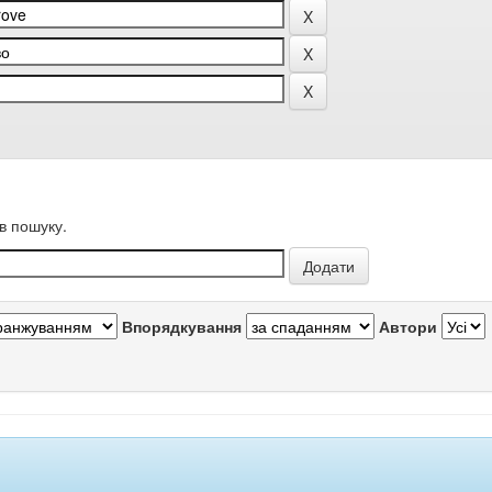
в пошуку.
Впорядкування
Автори