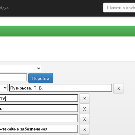
відка