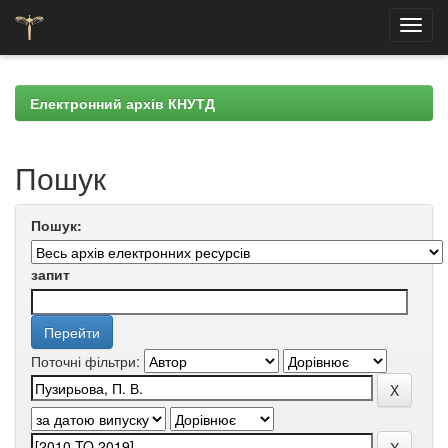
Skip
navigation
Електронний архів КНУТД
Пошук
Пошук:
запит
Поточні фільтри: