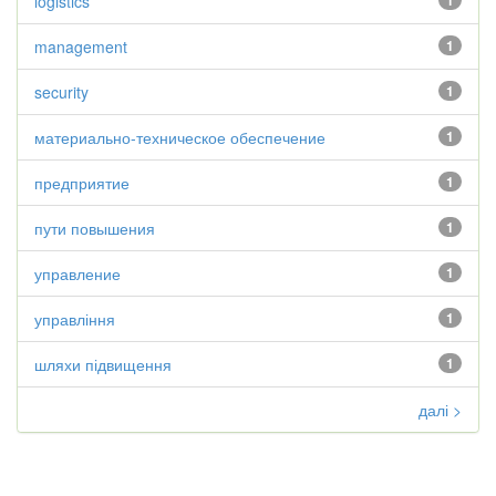
logistics
1
management
1
security
1
материально-техническое обеспечение
1
предприятие
1
пути повышения
1
управление
1
управління
1
шляхи підвищення
1
далі >