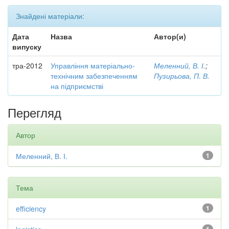
Знайдені матеріали:
Дата
Назва
Автор(и)
випуску
тра-2012
Управління матеріально-
Меленний, В. І.
;
технічним забезпеченням
Пузирьова, П. В.
на підприємстві
Перегляд
Автор
Меленний, В. І.
1
Тема
efficiency
1