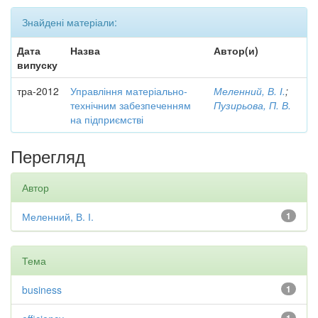
Знайдені матеріали:
Дата
Назва
Автор(и)
випуску
тра-2012
Управління матеріально-
Меленний, В. І.
;
технічним забезпеченням
Пузирьова, П. В.
на підприємстві
Перегляд
Автор
Меленний, В. І.
1
Тема
business
1