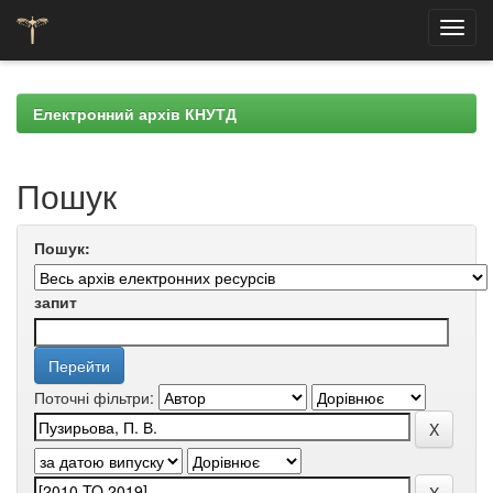
Skip
navigation
Електронний архів КНУТД
Пошук
Пошук:
запит
Поточні фільтри: