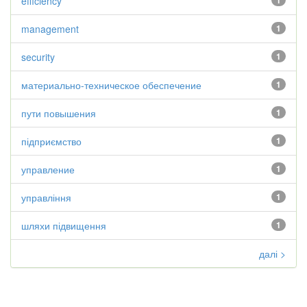
efficiency
1
management
1
security
1
материально-техническое обеспечение
1
пути повышения
1
підприємство
1
управление
1
управління
1
шляхи підвищення
1
далі >