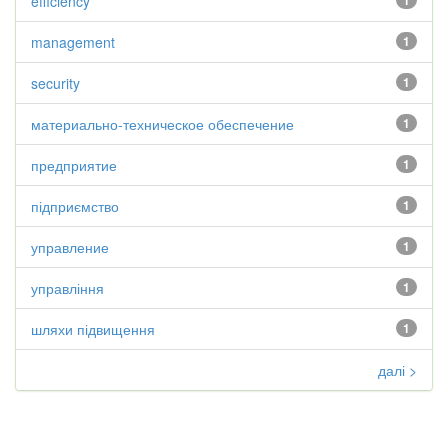
efficiency
1
management
1
security
1
материально-техническое обеспечение
1
предприятие
1
підприємство
1
управление
1
управління
1
шляхи підвищення
1
далі >