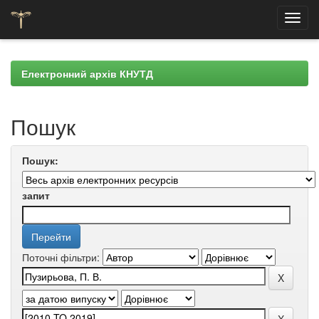
Skip
navigation
Електронний архів КНУТД
Пошук
Пошук:
запит
Поточні фільтри: