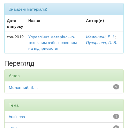
Знайдені матеріали:
Дата
Назва
Автор(и)
випуску
тра-2012
Управління матеріально-
Меленний, В. І.
;
технічним забезпеченням
Пузирьова, П. В.
на підприємстві
Перегляд
Автор
Меленний, В. І.
1
Тема
business
1