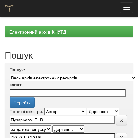
Skip
navigation
Електронний архів КНУТД
Пошук
Пошук:
запит
Поточні фільтри: