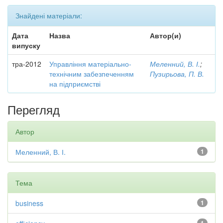
Знайдені матеріали:
Дата
Назва
Автор(и)
випуску
тра-2012
Управління матеріально-
Меленний, В. І.
;
технічним забезпеченням
Пузирьова, П. В.
на підприємстві
Перегляд
Автор
Меленний, В. І.
1
Тема
business
1