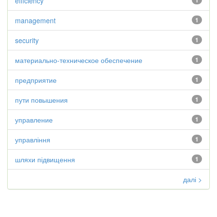
efficiency
1
management
1
security
1
материально-техническое обеспечение
1
предприятие
1
пути повышения
1
управление
1
управління
1
шляхи підвищення
1
далі >