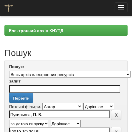
Skip
navigation
Електронний архів КНУТД
Пошук
Пошук:
запит
Поточні фільтри: