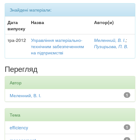
Знайдені матеріали:
Дата
Назва
Автор(и)
випуску
тра-2012
Управління матеріально-
Меленний, В. І.
;
технічним забезпеченням
Пузирьова, П. В.
на підприємстві
Перегляд
Автор
Меленний, В. І.
1
Тема
efficiency
1