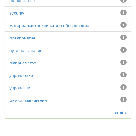
management
1
security
1
материально-техническое обеспечение
1
предприятие
1
пути повышения
1
підприємство
1
управление
1
управління
1
шляхи підвищення
1
далі >