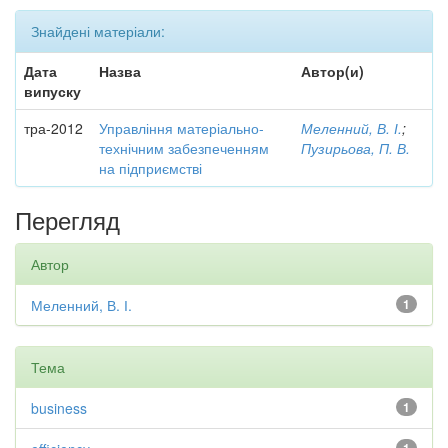
Знайдені матеріали:
Дата
Назва
Автор(и)
випуску
тра-2012
Управління матеріально-
Меленний, В. І.
;
технічним забезпеченням
Пузирьова, П. В.
на підприємстві
Перегляд
Автор
Меленний, В. І.
1
Тема
business
1