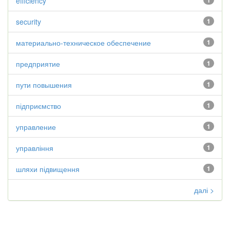
efficiency
1
security
1
материально-техническое обеспечение
1
предприятие
1
пути повышения
1
підприємство
1
управление
1
управління
1
шляхи підвищення
1
далі >