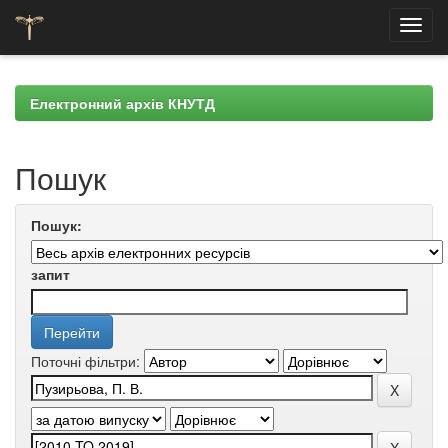
Skip
navigation
Електронний архів КНУТД
Пошук
Пошук:
запит
Поточні фільтри: