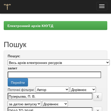
Skip
navigation
Електронний архів КНУТД
Пошук
Пошук:
запит
Поточні фільтри: