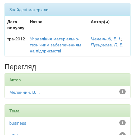
Знайдені матеріали:
Дата
Назва
Автор(и)
випуску
тра-2012
Управління матеріально-
Меленний, В. І.
;
технічним забезпеченням
Пузирьова, П. В.
на підприємстві
Перегляд
Автор
Меленний, В. І.
1
Тема
business
1