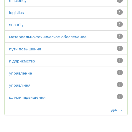
efficiency
1
logistics
1
security
1
материально-техническое обеспечение
1
пути повышения
1
підприємство
1
управление
1
управління
1
шляхи підвищення
1
далі >