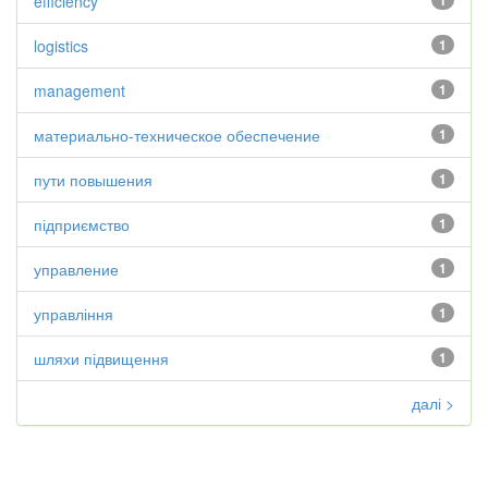
efficiency
1
logistics
1
management
1
материально-техническое обеспечение
1
пути повышения
1
підприємство
1
управление
1
управління
1
шляхи підвищення
1
далі >