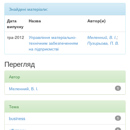
Знайдені матеріали:
Дата
Назва
Автор(и)
випуску
тра-2012
Управління матеріально-
Меленний, В. І.
;
технічним забезпеченням
Пузирьова, П. В.
на підприємстві
Перегляд
Автор
Меленний, В. І.
1
Тема
business
1