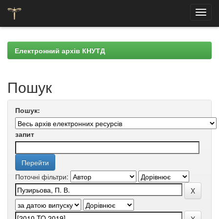
Skip
navigation
Електронний архів КНУТД
Пошук
Пошук:
запит
Поточні фільтри: