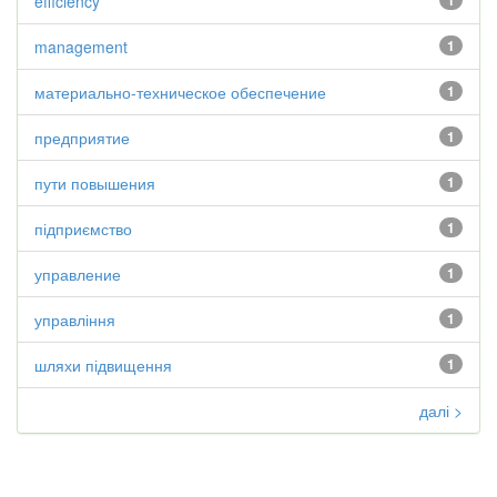
efficiency
1
management
1
материально-техническое обеспечение
1
предприятие
1
пути повышения
1
підприємство
1
управление
1
управління
1
шляхи підвищення
1
далі >