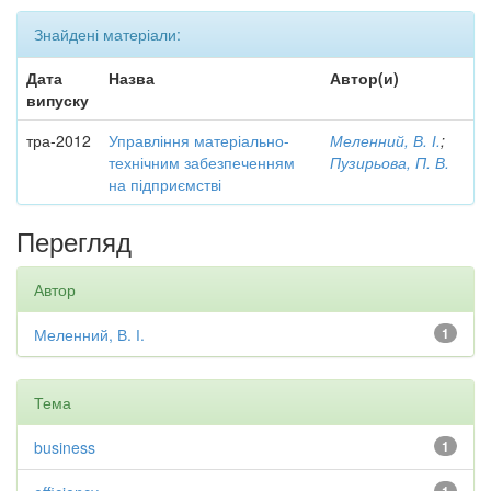
Знайдені матеріали:
Дата
Назва
Автор(и)
випуску
тра-2012
Управління матеріально-
Меленний, В. І.
;
технічним забезпеченням
Пузирьова, П. В.
на підприємстві
Перегляд
Автор
Меленний, В. І.
1
Тема
business
1