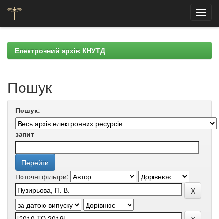
Skip
navigation
Електронний архів КНУТД
Пошук
Пошук:
запит
Поточні фільтри: