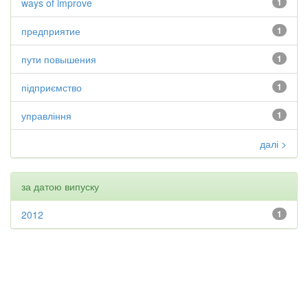
ways of improve
1
предприятие
1
пути повышения
1
підприємство
1
управління
1
далі >
за датою випуску
2012
1