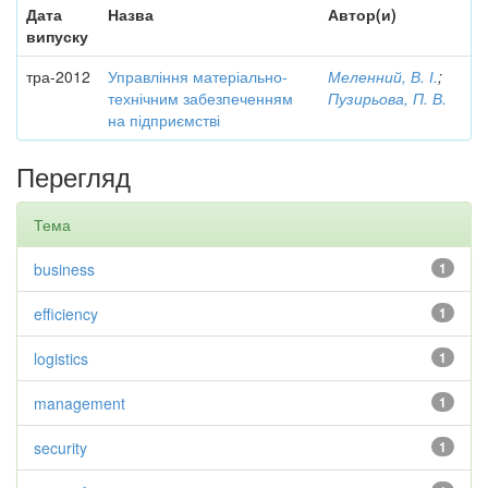
Дата
Назва
Автор(и)
випуску
тра-2012
Управління матеріально-
Меленний, В. І.
;
технічним забезпеченням
Пузирьова, П. В.
на підприємстві
Перегляд
Тема
business
1
efficiency
1
logistics
1
management
1
security
1