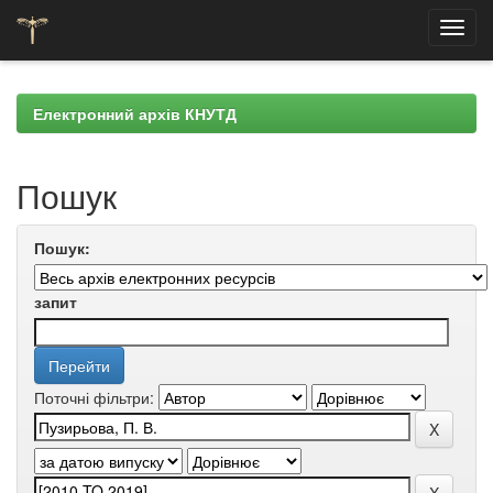
Skip
navigation
Електронний архів КНУТД
Пошук
Пошук:
запит
Поточні фільтри: