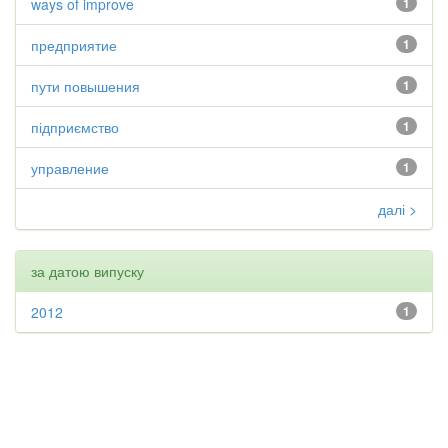
ways of improve
1
предприятие
1
пути повышения
1
підприємство
1
управление
1
далі >
за датою випуску
2012
1