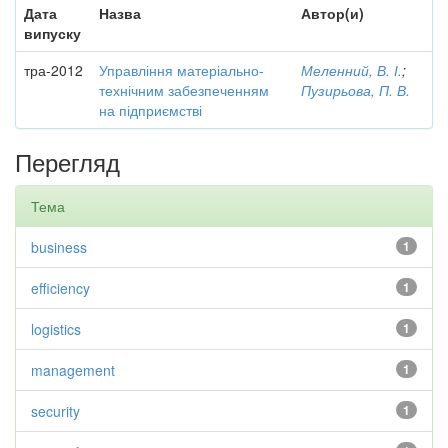
Дата
Назва
Автор(и)
випуску
тра-2012
Управління матеріально-
Меленний, В. І.
;
технічним забезпеченням
Пузирьова, П. В.
на підприємстві
Перегляд
Тема
business
1
efficiency
1
logistics
1
management
1
security
1