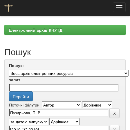
Skip
navigation
Електронний архів КНУТД
Пошук
Пошук:
запит
Поточні фільтри: