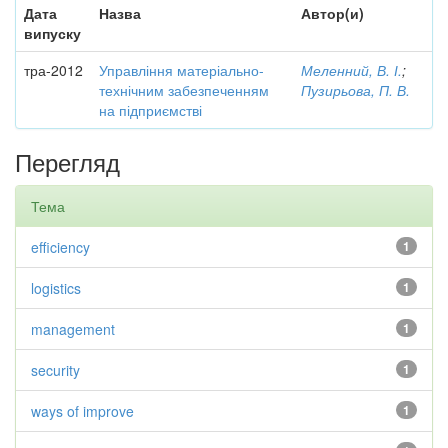
Дата
Назва
Автор(и)
випуску
тра-2012
Управління матеріально-
Меленний, В. І.
;
технічним забезпеченням
Пузирьова, П. В.
на підприємстві
Перегляд
Тема
efficiency
1
logistics
1
management
1
security
1
ways of improve
1