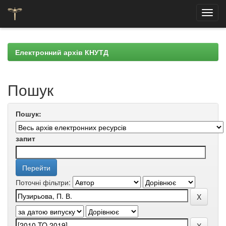
Skip
navigation
Електронний архів КНУТД
Пошук
Пошук:
запит
Поточні фільтри: