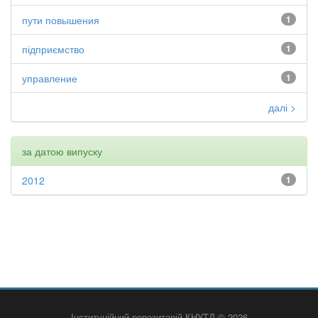
пути повышения
1
підприємство
1
управление
1
далі >
за датою випуску
2012
1
Інституційний репозитарій КНУТД © 2026