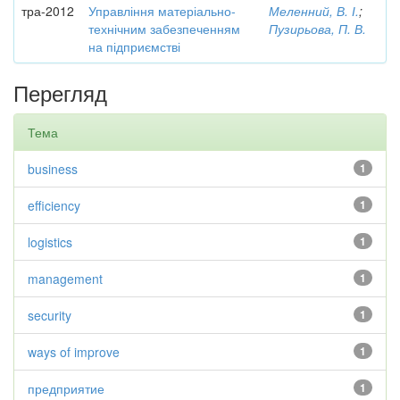
тра-2012
Управління матеріально-
Меленний, В. І.
;
технічним забезпеченням
Пузирьова, П. В.
на підприємстві
Перегляд
Тема
business
1
efficiency
1
logistics
1
management
1
security
1
ways of improve
1
предприятие
1