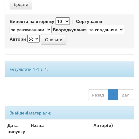
Вивести на сторінку
|
Сортування
Впорядкування
Автори
Результати 1-1 зі 1.
назад
1
далі
Знайдені матеріали:
Дата
Назва
Автор(и)
випуску