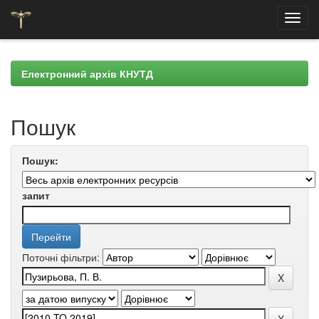
Skip
navigation
Електронний архів КНУТД
Пошук
Пошук:
запит
Поточні фільтри: