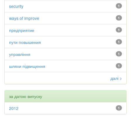
security
1
ways of improve
1
предприятие
1
пути повышения
1
управління
1
шляхи підвищення
1
далі >
за датою випуску
2012
1