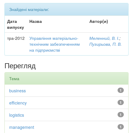
Знайдені матеріали:
Дата
Назва
Автор(и)
випуску
тра-2012
Управління матеріально-
Меленний, В. І.
;
технічним забезпеченням
Пузирьова, П. В.
на підприємстві
Перегляд
Тема
business
1
efficiency
1
logistics
1
management
1