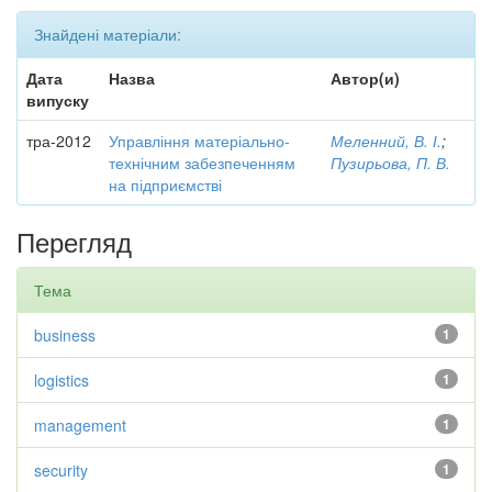
Знайдені матеріали:
Дата
Назва
Автор(и)
випуску
тра-2012
Управління матеріально-
Меленний, В. І.
;
технічним забезпеченням
Пузирьова, П. В.
на підприємстві
Перегляд
Тема
business
1
logistics
1
management
1
security
1