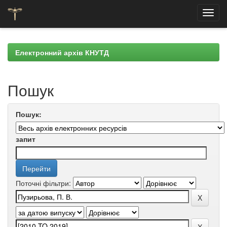
Skip
navigation
Електронний архів КНУТД
Пошук
Пошук:
запит
Поточні фільтри: