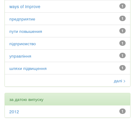
ways of improve
1
предприятие
1
пути повышения
1
підприємство
1
управління
1
шляхи підвищення
1
далі >
за датою випуску
2012
1