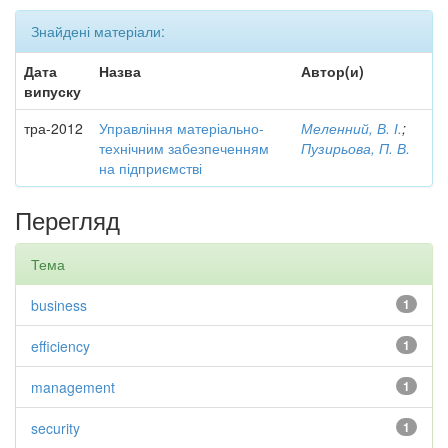
Знайдені матеріали:
Дата
Назва
Автор(и)
випуску
тра-2012
Управління матеріально-
Меленний, В. І.
;
технічним забезпеченням
Пузирьова, П. В.
на підприємстві
Перегляд
Тема
business
1
efficiency
1
management
1
security
1