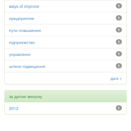
ways of improve
1
предприятие
1
пути повышения
1
підприємство
1
управління
1
шляхи підвищення
1
далі >
за датою випуску
2012
1