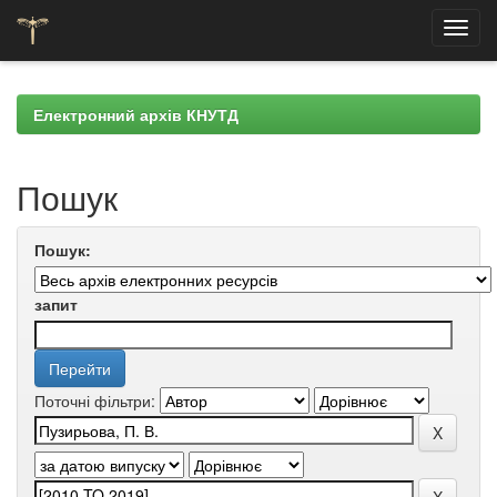
Skip
navigation
Електронний архів КНУТД
Пошук
Пошук:
запит
Поточні фільтри: