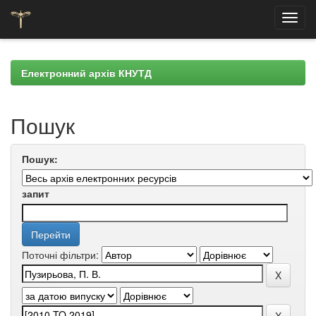
Skip
navigation
Електронний архів КНУТД
Пошук
Пошук:
запит
Поточні фільтри: