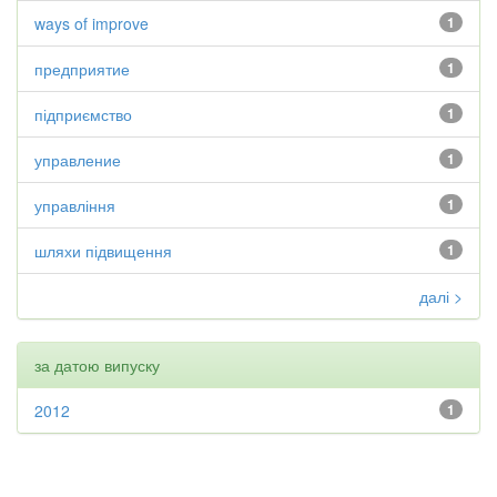
ways of improve
1
предприятие
1
підприємство
1
управление
1
управління
1
шляхи підвищення
1
далі >
за датою випуску
2012
1