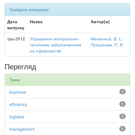
Знайдені матеріали:
Дата
Назва
Автор(и)
випуску
тра-2012
Управління матеріально-
Меленний, В. І.
;
технічним забезпеченням
Пузирьова, П. В.
на підприємстві
Перегляд
Тема
business
1
efficiency
1
logistics
1
management
1