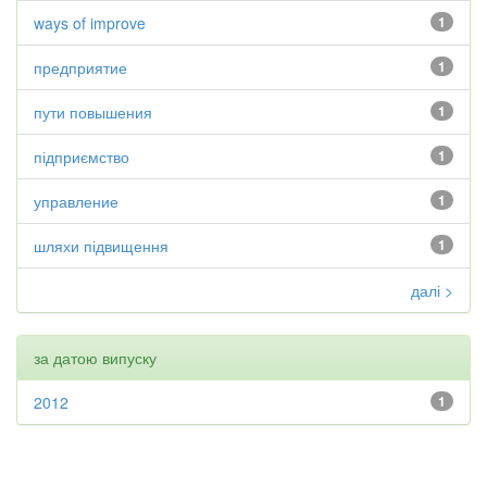
ways of improve
1
предприятие
1
пути повышения
1
підприємство
1
управление
1
шляхи підвищення
1
далі >
за датою випуску
2012
1