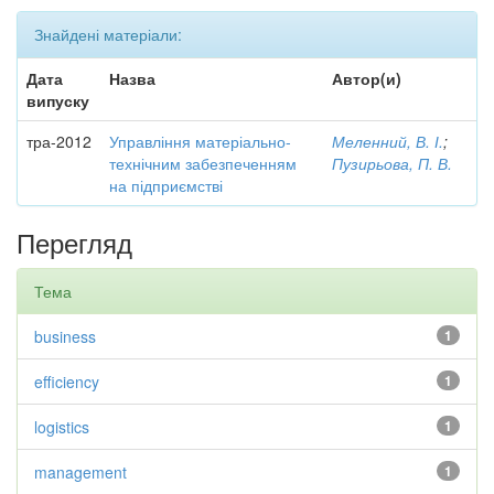
Знайдені матеріали:
Дата
Назва
Автор(и)
випуску
тра-2012
Управління матеріально-
Меленний, В. І.
;
технічним забезпеченням
Пузирьова, П. В.
на підприємстві
Перегляд
Тема
business
1
efficiency
1
logistics
1
management
1