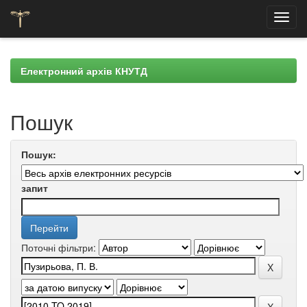
Skip
navigation
Електронний архів КНУТД
Пошук
Пошук:
запит
Поточні фільтри: