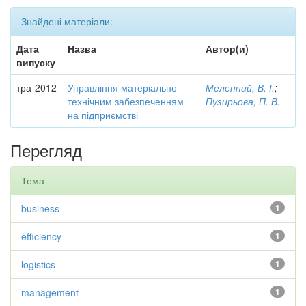
Знайдені матеріали:
Дата
Назва
Автор(и)
випуску
тра-2012
Управління матеріально-
Меленний, В. І.
;
технічним забезпеченням
Пузирьова, П. В.
на підприємстві
Перегляд
Тема
business
1
efficiency
1
logistics
1
management
1