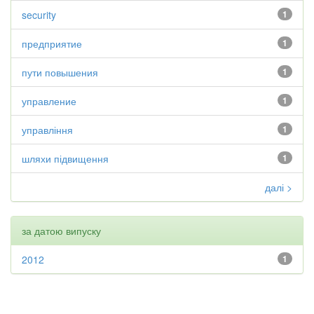
security
1
предприятие
1
пути повышения
1
управление
1
управління
1
шляхи підвищення
1
далі >
за датою випуску
2012
1