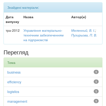
Знайдені матеріали:
Дата
Назва
Автор(и)
випуску
тра-2012
Управління матеріально-
Меленний, В. І.
;
технічним забезпеченням
Пузирьова, П. В.
на підприємстві
Перегляд
Тема
business
1
efficiency
1
logistics
1
management
1