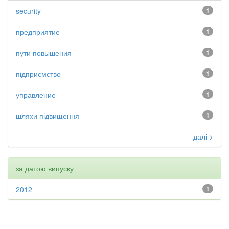
security
1
предприятие
1
пути повышения
1
підприємство
1
управление
1
шляхи підвищення
1
далі >
за датою випуску
2012
1