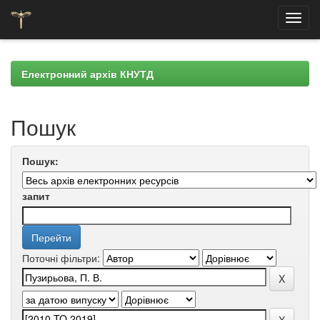
Skip
navigation
Електронний архів КНУТД
Пошук
Пошук:
запит
Поточні фільтри: