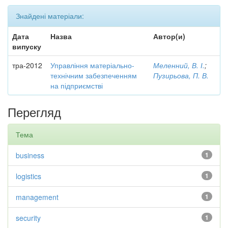
Знайдені матеріали:
Дата
Назва
Автор(и)
випуску
тра-2012
Управління матеріально-
Меленний, В. І.
;
технічним забезпеченням
Пузирьова, П. В.
на підприємстві
Перегляд
Тема
business
1
logistics
1
management
1
security
1