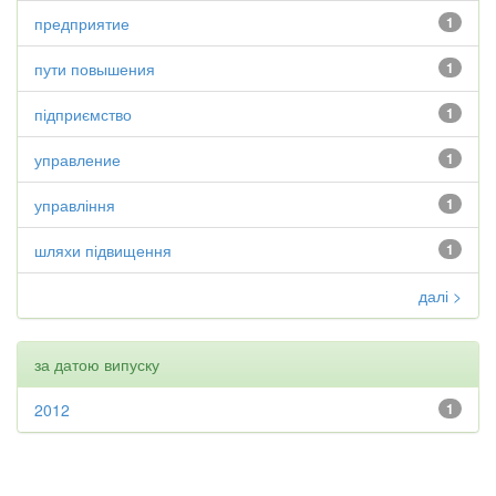
предприятие
1
пути повышения
1
підприємство
1
управление
1
управління
1
шляхи підвищення
1
далі >
за датою випуску
2012
1