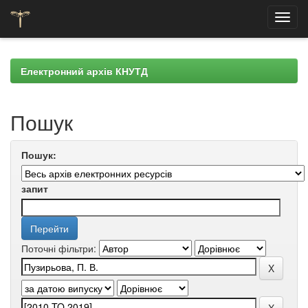
Skip
navigation
Електронний архів КНУТД
Пошук
Пошук:
запит
Поточні фільтри: