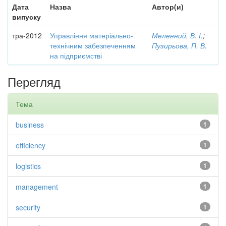
Дата
Назва
Автор(и)
випуску
тра-2012
Управління матеріально-
Меленний, В. І.
;
технічним забезпеченням
Пузирьова, П. В.
на підприємстві
Перегляд
Тема
business
1
efficiency
1
logistics
1
management
1
security
1