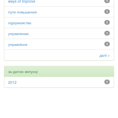
ways of improve
1
пути повышения
1
підприємство
1
управление
1
управління
1
далі >
за датою випуску
2012
1