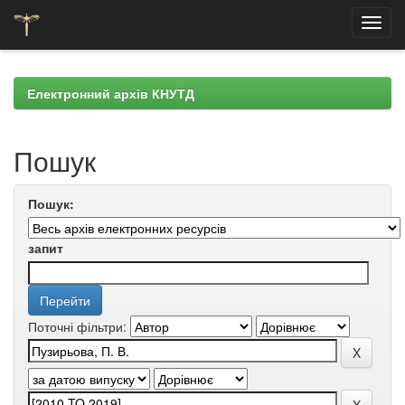
Skip
navigation
Електронний архів КНУТД
Пошук
Пошук:
запит
Поточні фільтри: