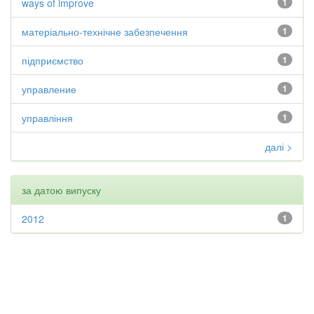
ways of improve
1
матеріально-технічне забезпечення
1
підприємство
1
управление
1
управління
1
далі >
за датою випуску
2012
1