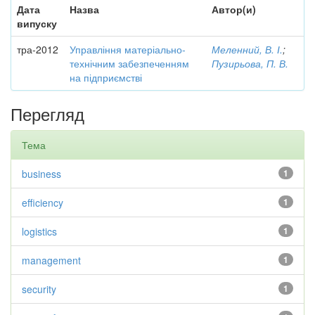
Дата
Назва
Автор(и)
випуску
тра-2012
Управління матеріально-
Меленний, В. І.
;
технічним забезпеченням
Пузирьова, П. В.
на підприємстві
Перегляд
Тема
business
1
efficiency
1
logistics
1
management
1
security
1