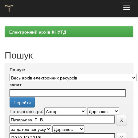
Skip
navigation
Електронний архів КНУТД
Пошук
Пошук:
запит
Поточні фільтри: