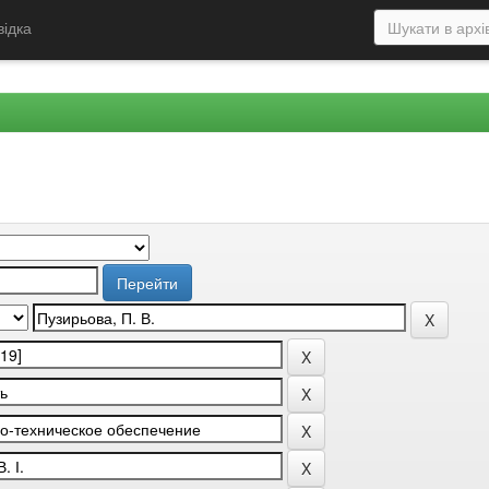
відка