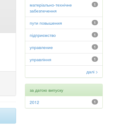
матеріально-технічне
1
забезпечення
пути повышения
1
підприємство
1
управление
1
управління
1
далі >
за датою випуску
2012
1