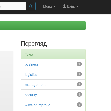
Мова
Вхід:
Перегляд
Тема
business
1
logistics
1
management
1
security
1
ways of improve
1