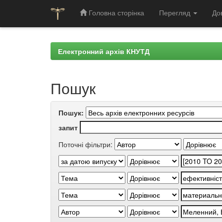
Головна сторінка
Перегляд
До
Skip
navigation
Електронний архів КНУТД
Пошук
Пошук:
запит
Поточні фільтри: