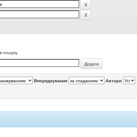
в пошуку.
Впорядкування
Автори