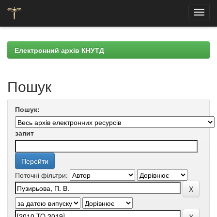
Skip
navigation
Електронний архів КНУТД
Пошук
Пошук:
запит
Поточні фільтри: