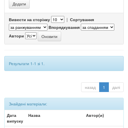
Вивести на сторінку
|
Сортування
Впорядкування
Автори
Результати 1-1 зі 1.
назад
1
далі
Знайдені матеріали:
Дата
Назва
Автор(и)
випуску