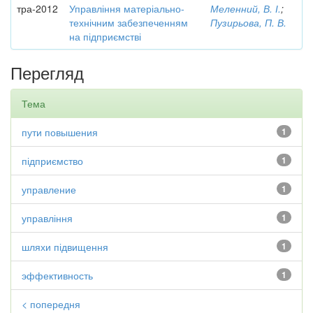
тра-2012
Управління матеріально-
Меленний, В. І.
;
технічним забезпеченням
Пузирьова, П. В.
на підприємстві
Перегляд
Тема
пути повышения
1
підприємство
1
управление
1
управління
1
шляхи підвищення
1
эффективность
1
< попередня