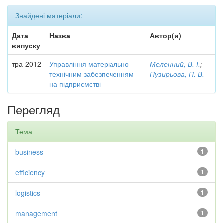
Знайдені матеріали:
Дата
Назва
Автор(и)
випуску
тра-2012
Управління матеріально-
Меленний, В. І.
;
технічним забезпеченням
Пузирьова, П. В.
на підприємстві
Перегляд
Тема
business
1
efficiency
1
logistics
1
management
1