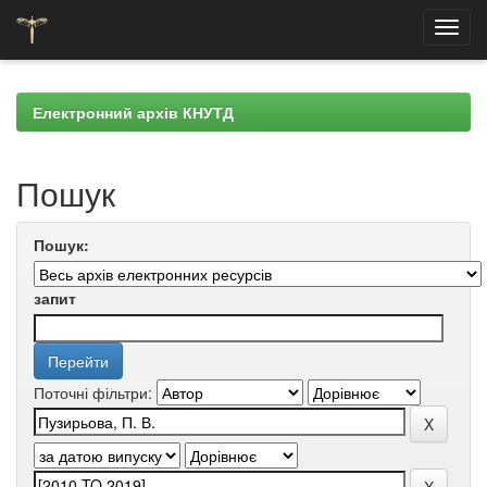
Skip
navigation
Електронний архів КНУТД
Пошук
Пошук:
запит
Поточні фільтри: