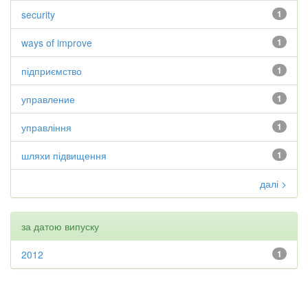
security
1
ways of improve
1
підприємство
1
управление
1
управління
1
шляхи підвищення
1
далі >
за датою випуску
2012
1