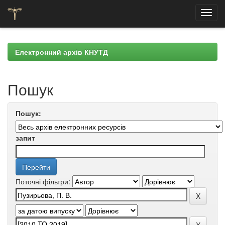
Skip
navigation
Електронний архів КНУТД
Пошук
Пошук:
запит
Поточні фільтри: