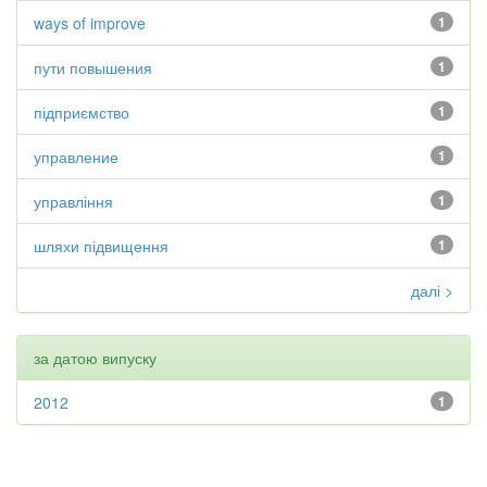
ways of improve
1
пути повышения
1
підприємство
1
управление
1
управління
1
шляхи підвищення
1
далі >
за датою випуску
2012
1