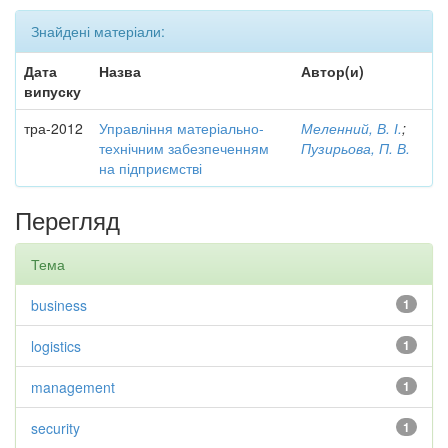
Знайдені матеріали:
Дата
Назва
Автор(и)
випуску
тра-2012
Управління матеріально-
Меленний, В. І.
;
технічним забезпеченням
Пузирьова, П. В.
на підприємстві
Перегляд
Тема
business
1
logistics
1
management
1
security
1