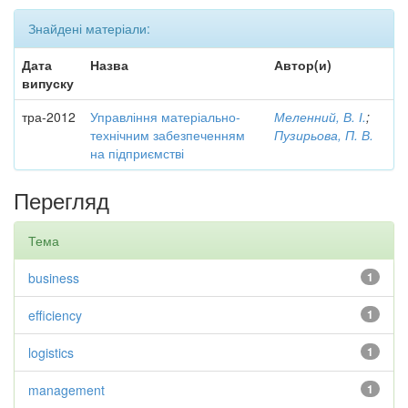
Знайдені матеріали:
Дата
Назва
Автор(и)
випуску
тра-2012
Управління матеріально-
Меленний, В. І.
;
технічним забезпеченням
Пузирьова, П. В.
на підприємстві
Перегляд
Тема
business
1
efficiency
1
logistics
1
management
1