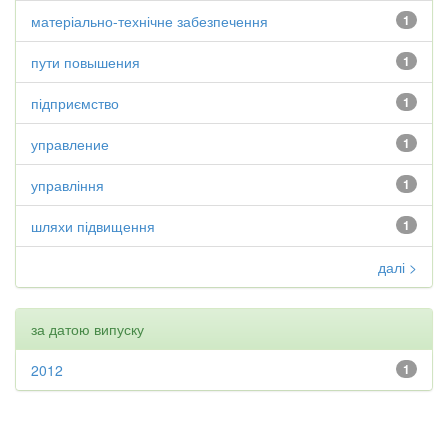
матеріально-технічне забезпечення
1
пути повышения
1
підприємство
1
управление
1
управління
1
шляхи підвищення
1
далі >
за датою випуску
2012
1