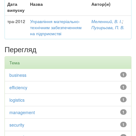
Дата
Назва
Автор(и)
випуску
тра-2012
Управління матеріально-
Меленний, В. І.
;
технічним забезпеченням
Пузирьова, П. В.
на підприємстві
Перегляд
Тема
business
1
efficiency
1
logistics
1
management
1
security
1