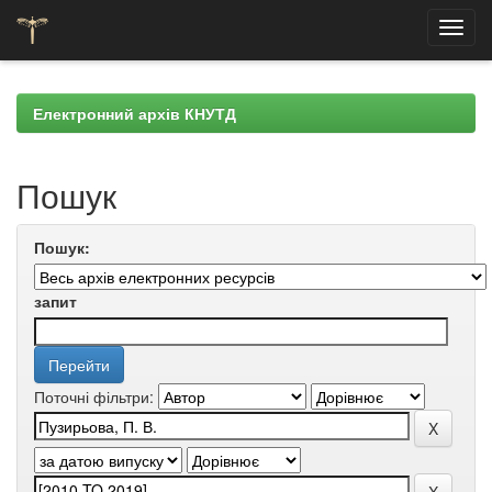
Skip
navigation
Електронний архів КНУТД
Пошук
Пошук:
запит
Поточні фільтри: