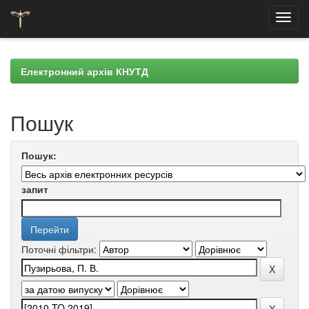
Skip
navigation
Електронний архів КНУТД
Пошук
Пошук:
запит
Поточні фільтри: