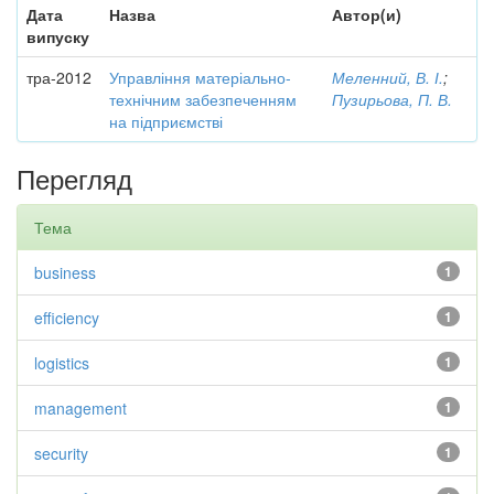
Дата
Назва
Автор(и)
випуску
тра-2012
Управління матеріально-
Меленний, В. І.
;
технічним забезпеченням
Пузирьова, П. В.
на підприємстві
Перегляд
Тема
business
1
efficiency
1
logistics
1
management
1
security
1