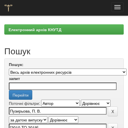
Skip
navigation
Електронний архів КНУТД
Пошук
Пошук:
запит
Поточні фільтри: