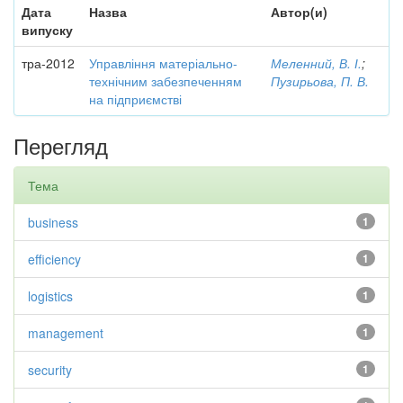
Дата
Назва
Автор(и)
випуску
тра-2012
Управління матеріально-
Меленний, В. І.
;
технічним забезпеченням
Пузирьова, П. В.
на підприємстві
Перегляд
Тема
business
1
efficiency
1
logistics
1
management
1
security
1