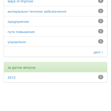
ways of improve
1
матеріально-технічне забезпечення
1
предприятие
1
пути повышения
1
управління
1
далі >
за датою випуску
2012
1