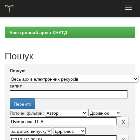
Skip
navigation
Електронний архів КНУТД
Пошук
Пошук:
запит
Поточні фільтри: