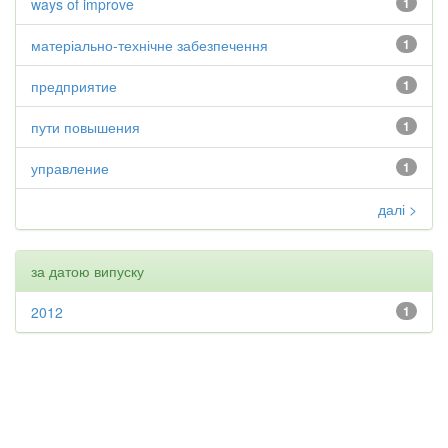
ways of improve
1
матеріально-технічне забезпечення
1
предприятие
1
пути повышения
1
управление
1
далі >
за датою випуску
2012
1