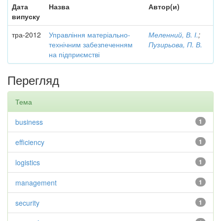
Дата
Назва
Автор(и)
випуску
тра-2012
Управління матеріально-
Меленний, В. І.
;
технічним забезпеченням
Пузирьова, П. В.
на підприємстві
Перегляд
Тема
business
1
efficiency
1
logistics
1
management
1
security
1